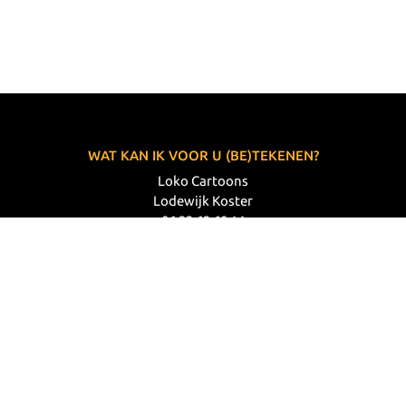
WAT KAN IK VOOR U (BE)TEKENEN?
Loko Cartoons
Lodewijk Koster
06 33 63 60 14
VOLG MIJ
© 2026 Loko Cartoons |
Privacy verklaring
|
Disclaimer
|
Webdesign: Prode