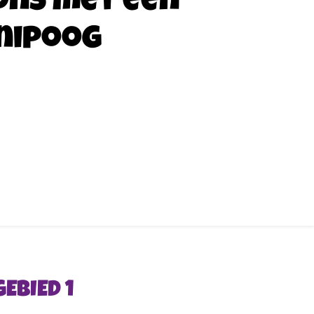
ons met een
nipoog
EBIED 1