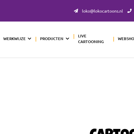
loko@lokocartoons.nl
LIVE
WERKWIJZE
PRODUCTEN
WEBSH
CARTOONING