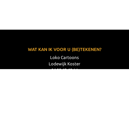
WAT KAN IK VOOR U (BE)TEKENEN?
Loko Cartoons
Lodewijk Koster
06 33 63 60 14
VOLG MIJ
© 2026 Loko Cartoons |
Privacy verklaring
|
Disclaimer
|
Webdesign: Prode