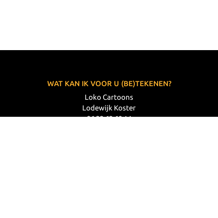
WAT KAN IK VOOR U (BE)TEKENEN?
Loko Cartoons
Lodewijk Koster
06 33 63 60 14
VOLG MIJ
© 2026 Loko Cartoons |
Privacy verklaring
|
Disclaimer
|
Webdesign: Prode