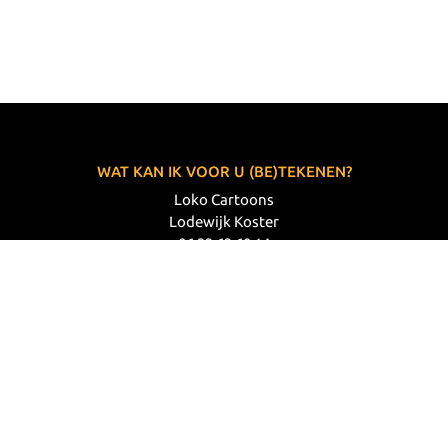
WAT KAN IK VOOR U (BE)TEKENEN?
Loko Cartoons
Lodewijk Koster
06 33 63 60 14
VOLG MIJ
© 2026 Loko Cartoons |
Privacy verklaring
|
Disclaimer
|
Webdesign: Prode