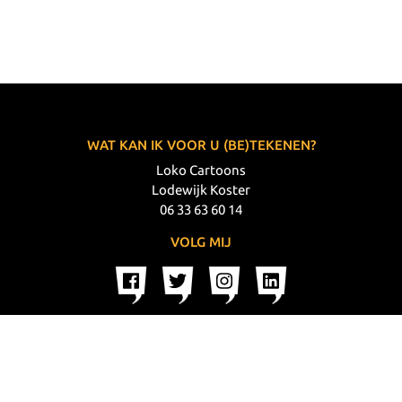
WAT KAN IK VOOR U (BE)TEKENEN?
Loko Cartoons
Lodewijk Koster
06 33 63 60 14
VOLG MIJ
© 2026 Loko Cartoons |
Privacy verklaring
|
Disclaimer
|
Webdesign: Prode