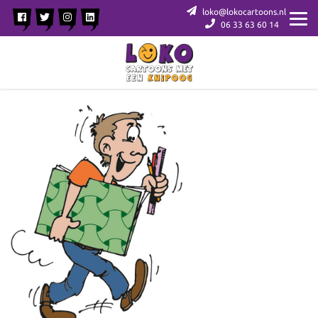
loko@lokocartoons.nl
06 33 63 60 14