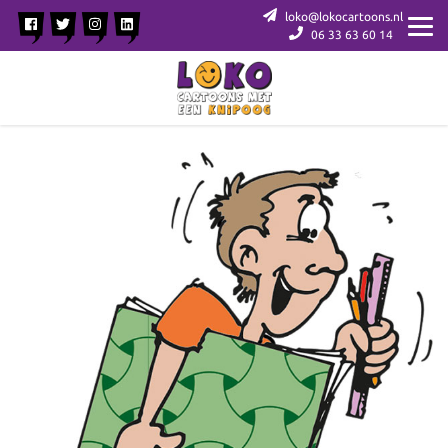
loko@lokocartoons.nl
06 33 63 60 14