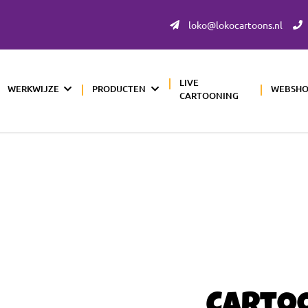
loko@lokocartoons.nl
LIVE
WERKWIJZE
PRODUCTEN
WEBSH
CARTOONING
Carto