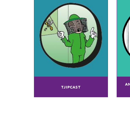
A
TJIPCAST