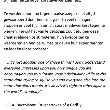
wij noemen ze liever creatieve werknemers.
Ze worden door hun tegendraadse aanpak niet altijd
gewaardeerd door hun collega’s. En veel managers
stoppen er veel tijd in om dit soort medewerkers tegen te
werken. Terwijl het van leiderschap zou getuigen deze
creatievelingen te stimuleren, hun kwaliteiten te
waarderen en hen de ruimte te geven hun experimenten
en ideeën uit te proberen.
“
…it’s just another one of those things I don’t understand:
everyone impresses upon you how unique you are,
encouraging you to cultivate your individuality while at the
same time trying to squish you and everyone else into the
same ridiculous mould. It’s an artist’s right to rebel against
the world’s stupidity.
”
― E.A. Bucchianeri, Brushstrokes of a Gadfly