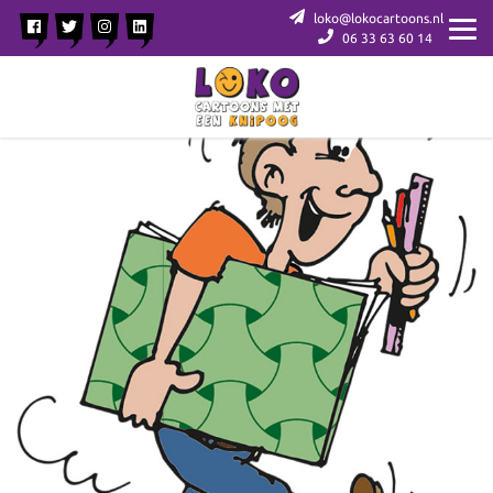
loko@lokocartoons.nl
06 33 63 60 14