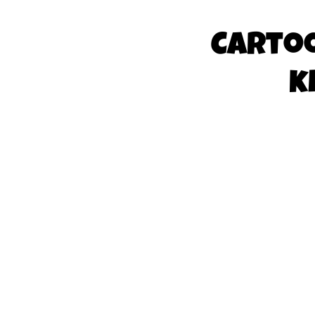
Carto
k