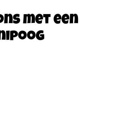
ons met een
nipoog