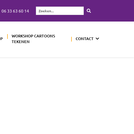
06 33 63 60 14
Zoeken...
WORKSHOP CARTOONS
OP
CONTACT
TEKENEN