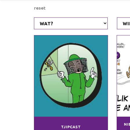
reset
NI
TJIPCAST