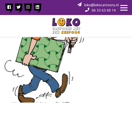
loko@lokocartoons.nl
06 33 63 60 14