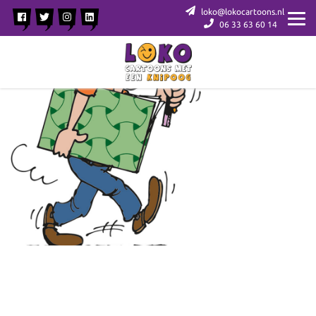
loko@lokocartoons.nl
06 33 63 60 14