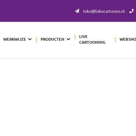
loko@lokocartoons.nl
LIVE
WERKWIJZE
PRODUCTEN
WEBSH
CARTOONING