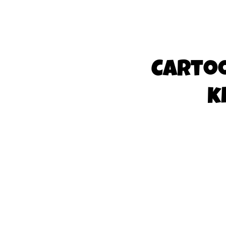
Carto
k