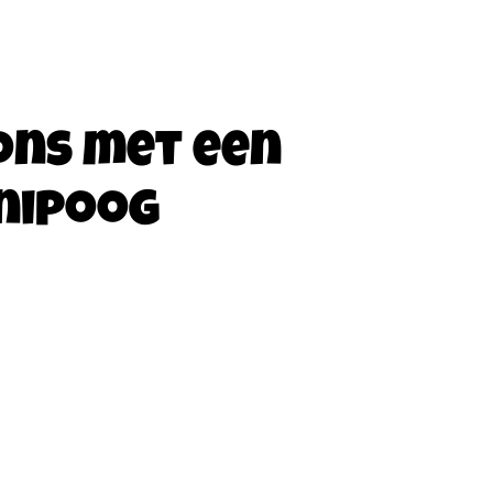
ons met een
nipoog