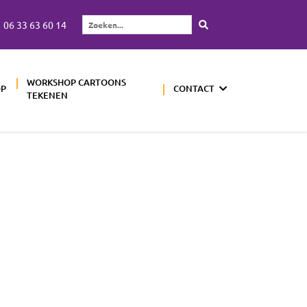
06 33 63 60 14
Zoeken...
WORKSHOP CARTOONS
OP
CONTACT
TEKENEN