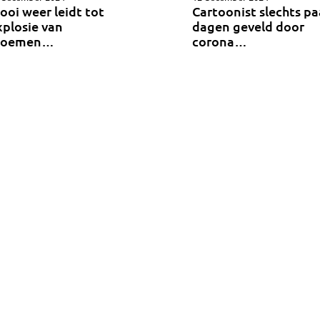
ooi weer leidt tot
Cartoonist slechts pa
xplosie van
dagen geveld door
loemen…
corona…
an 98
««
«
10
21
22
23
24
25
30
40
50
AN IK VOOR U (BE)TEKENEN?
Loko Cartoons
Lodewijk Koster
06 33 63 60 14