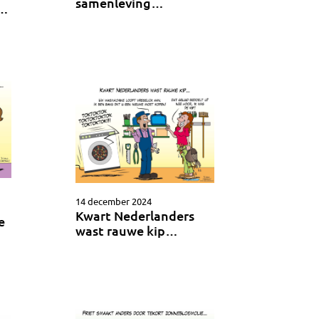
samenleving…
n…
14 december 2024
Kwart Nederlanders
e
wast rauwe kip…