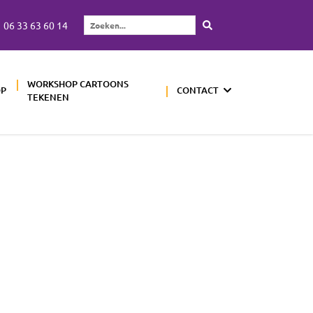
06 33 63 60 14
Zoeken...
WORKSHOP CARTOONS
OP
CONTACT
TEKENEN