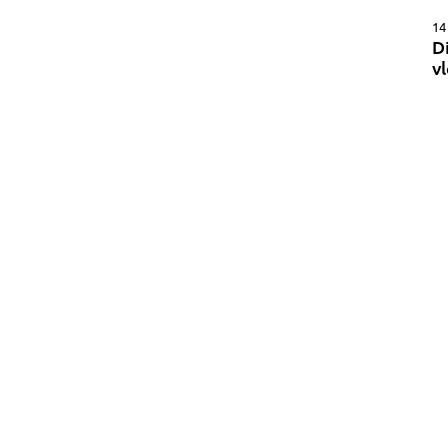
14
D
v
21 v
WAT K