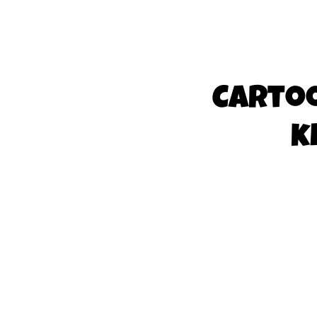
Carto
k