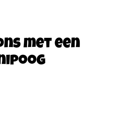
ons met een
nipoog