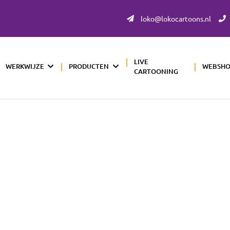
loko@lokocartoons.nl
LIVE
WERKWIJZE
PRODUCTEN
WEBSH
CARTOONING