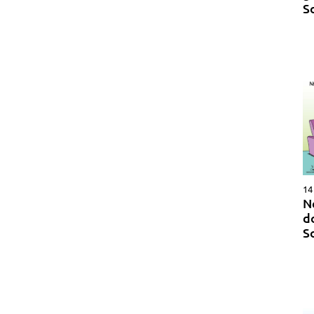
S
14
N
d
S