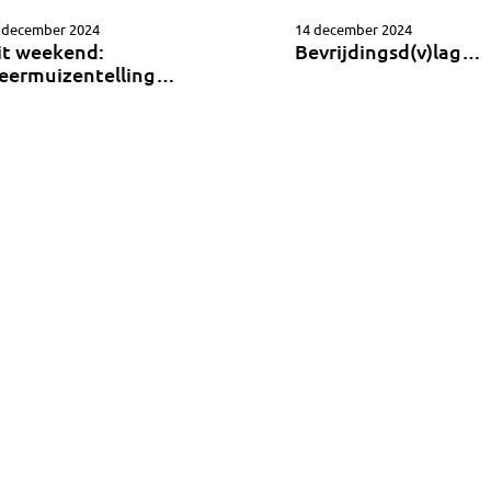
 december 2024
14 december 2024
it weekend:
Bevrijdingsd(v)lag…
leermuizentelling…
an 98
««
«
10
19
20
21
22
23
30
40
50
AN IK VOOR U (BE)TEKENEN?
Loko Cartoons
Lodewijk Koster