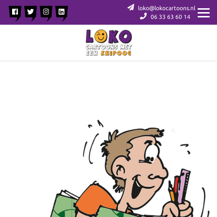
loko@lokocartoons.nl
06 33 63 60 14