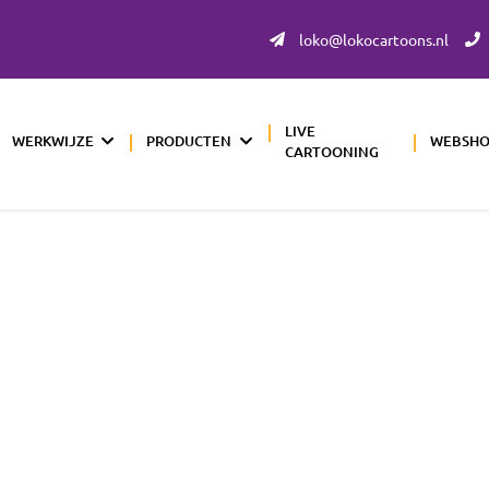
loko@lokocartoons.nl
LIVE
WERKWIJZE
PRODUCTEN
WEBSH
CARTOONING