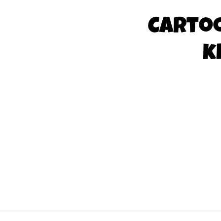
Carto
k