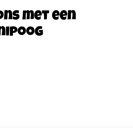
ons met een
nipoog