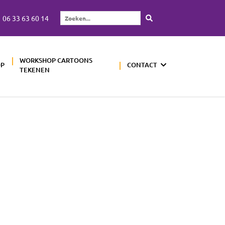
06 33 63 60 14
Zoeken...
WORKSHOP CARTOONS
OP
CONTACT
TEKENEN