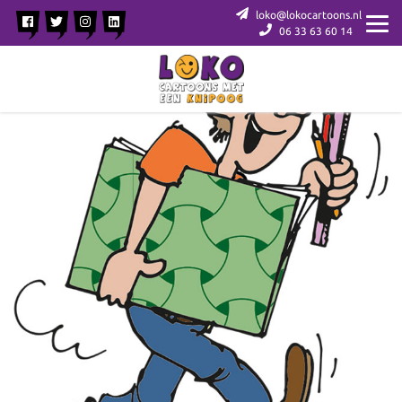
loko@lokocartoons.nl
06 33 63 60 14