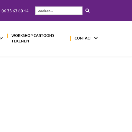
06 33 63 60 14
Zoeken...
WORKSHOP CARTOONS
OP
CONTACT
TEKENEN