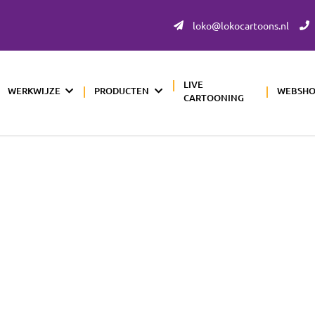
loko@lokocartoons.nl
LIVE
WERKWIJZE
PRODUCTEN
WEBSH
CARTOONING