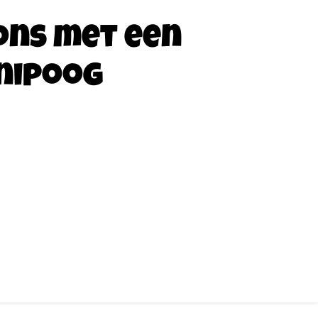
ons met een
nipoog