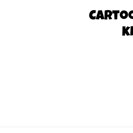
Carto
k