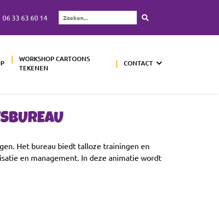
06 33 63 60 14
Zoeken...
WORKSHOP CARTOONS
OP
CONTACT
TEKENEN
ESBUREAU
n. Het bureau biedt talloze trainingen en
isatie en management. In deze animatie wordt