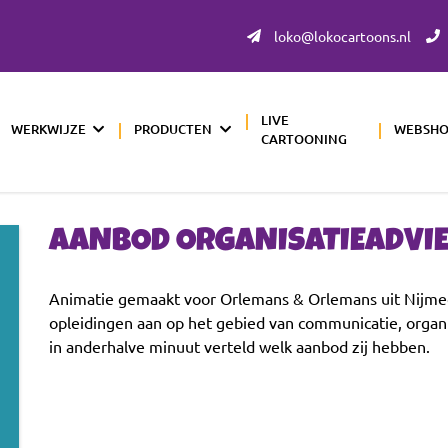
loko@lokocartoons.nl
LIVE
WERKWIJZE
PRODUCTEN
WEBSH
CARTOONING
AANBOD ORGANISATIEADVI
Animatie gemaakt voor Orlemans & Orlemans uit Nijmege
opleidingen aan op het gebied van communicatie, organ
in anderhalve minuut verteld welk aanbod zij hebben.
Videospeler