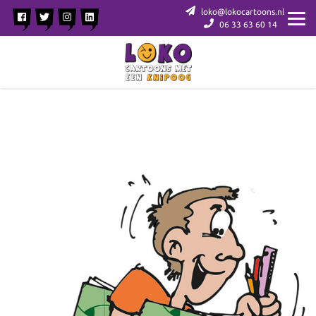
loko@lokocartoons.nl
06 33 63 60 14