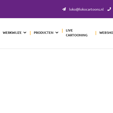
loko@lokocartoons.nl
LIVE
WERKWIJZE
PRODUCTEN
WEBSH
CARTOONING