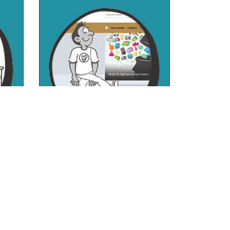
M
UITLEG INTRANET VOOR
GEMEENTE