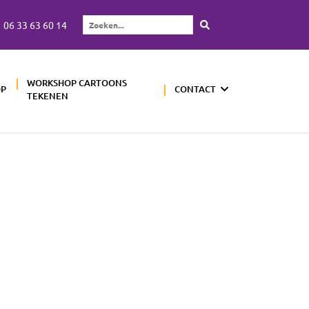
06 33 63 60 14
Zoeken...
WORKSHOP CARTOONS
OP
CONTACT
TEKENEN