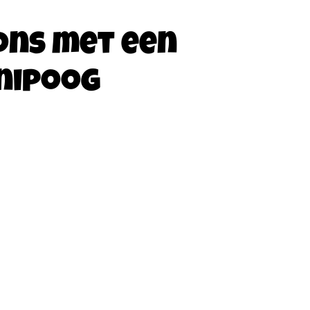
ons met een
nipoog