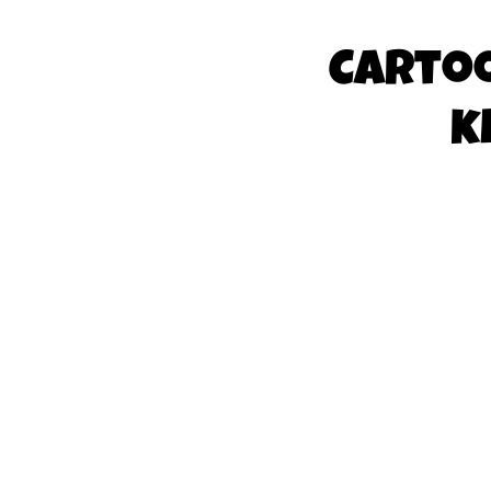
Carto
k