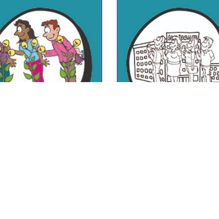
VOORSTELLEN HR TEA
UITLEG PROJECT LAB-XL
ZIEKENHUIS